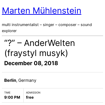
Marten Mühlenstein
multi instrumentalist – singer – composer – sound
explorer
“?” – AnderWelten
(fraystyl musyk)
December 08, 2018
Berlin
,
Germany
TIME
ADMISSION
9:00 PM
free